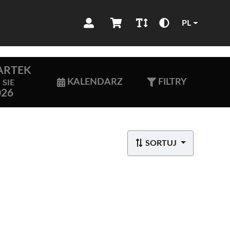
PL
ARTEK
KALENDARZ
FILTRY
SIE
026
SORTUJ