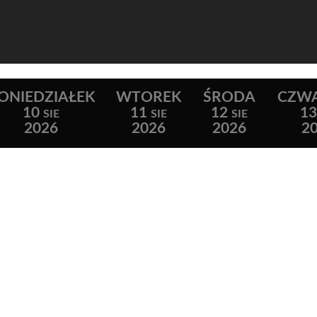
ONIEDZIAŁEK
WTOREK
ŚRODA
CZW
10
11
12
13
SIE
SIE
SIE
2026
2026
2026
2