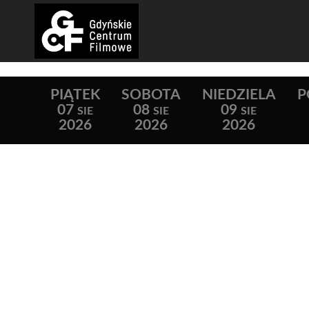
PIĄTEK
SOBOTA
NIEDZIELA
P
07
08
09
SIE
SIE
SIE
2026
2026
2026
Lista wydarzeń: