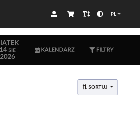
PL
IĄTEK
14
KALENDARZ
FILTRY
SIE
2026
SORTUJ