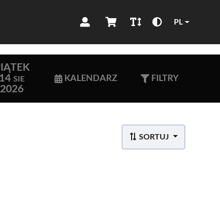
PL
IĄTEK
14
KALENDARZ
FILTRY
SIE
2026
SORTUJ