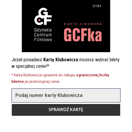
Jeżeli posiadasz
Kartę Klubowicza
możesz wybrać bilety
w specjalnej cenie!*
* Karta Klubowicza uprawnia do zakupu
ograniczonej liczby
biletów
po promocyjnej cenie.
Podaj numer karty Klubowicza
SPRAWDŹ KARTĘ