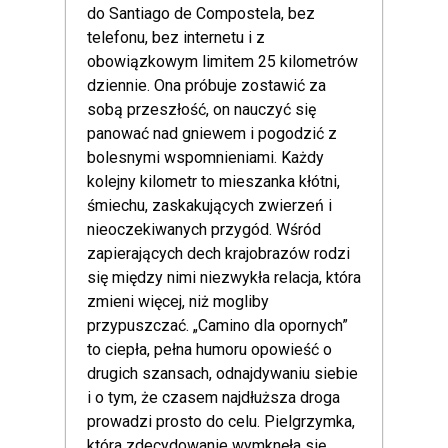
do Santiago de Compostela, bez
telefonu, bez internetu i z
obowiązkowym limitem 25 kilometrów
dziennie. Ona próbuje zostawić za
sobą przeszłość, on nauczyć się
panować nad gniewem i pogodzić z
bolesnymi wspomnieniami. Każdy
kolejny kilometr to mieszanka kłótni,
śmiechu, zaskakujących zwierzeń i
nieoczekiwanych przygód. Wśród
zapierających dech krajobrazów rodzi
się między nimi niezwykła relacja, która
zmieni więcej, niż mogliby
przypuszczać. „Camino dla opornych”
to ciepła, pełna humoru opowieść o
drugich szansach, odnajdywaniu siebie
i o tym, że czasem najdłuższa droga
prowadzi prosto do celu. Pielgrzymka,
która zdecydowanie wymknęła się