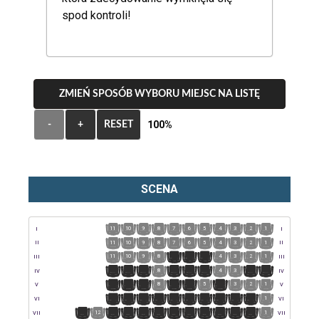
spod kontroli!
ZMIEŃ SPOSÓB WYBORU MIEJSC NA LISTĘ
100%
-
+
RESET
SCENA
11
10
9
8
7
6
5
4
3
2
1
I
I
11
10
9
8
7
6
5
4
3
2
1
II
II
11
10
9
8
7
6
5
4
3
2
1
III
III
11
10
9
8
7
6
5
4
3
2
1
IV
IV
11
10
9
8
7
6
5
4
3
2
1
V
V
11
10
9
8
7
6
5
4
3
2
1
VI
VI
13
12
11
10
9
8
7
6
5
4
3
2
1
VII
VII