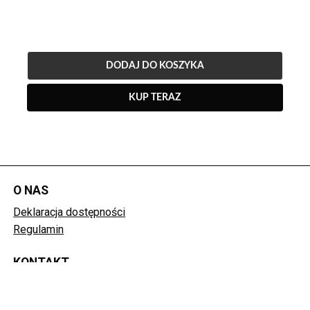
DODAJ DO KOSZYKA
KUP TERAZ
O NAS
()
Deklaracja dostępności
()
Regulamin
KONTAKT
+48 58 688 87 93
kino@gcf.org.pl