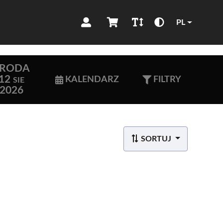
PL
ŚRODA
12
KALENDARZ
FILTRY
SIE
2026
SORTUJ