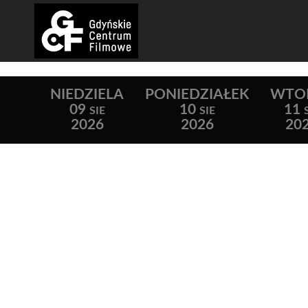
NIEDZIELA
PONIEDZIAŁEK
WTO
09
10
11
SIE
SIE
2026
2026
20
Lista wydarzeń: