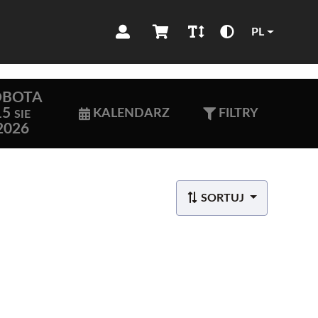
PL
OBOTA
15
KALENDARZ
FILTRY
SIE
2026
SORTUJ